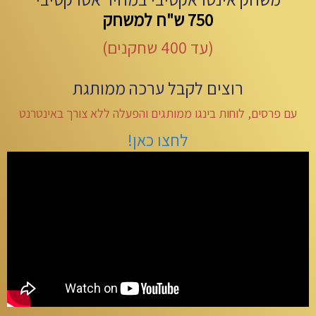
750 ש"ח למשחק
(עד 400 שחקנים)
רוצים לקבל ערכה ממותגת
עם פרסים, לוחות בינגו ממותגים והפעלה ללא צורך באינטרנט
לחצו כאן!