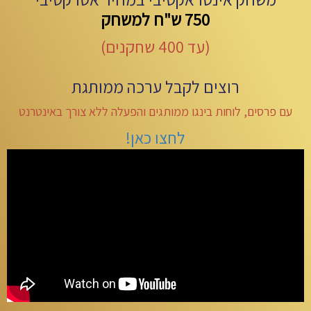
750 ש"ח למשחק
(עד 400 שחקנים)
רוצים לקבל ערכה ממותגת
עם פרסים, לוחות בינגו ממותגים והפעלה ללא צורך באינטרנט
לחצו כאן!